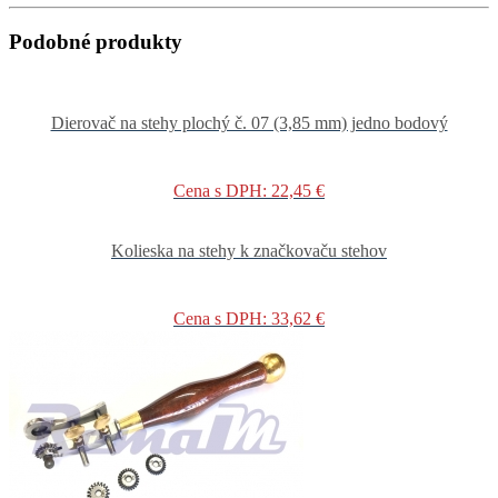
Podobné produkty
Dierovač na stehy plochý č. 07 (3,85 mm) jedno bodový
Cena s DPH: 22,45 €
Kolieska na stehy k značkovaču stehov
Cena s DPH: 33,62 €