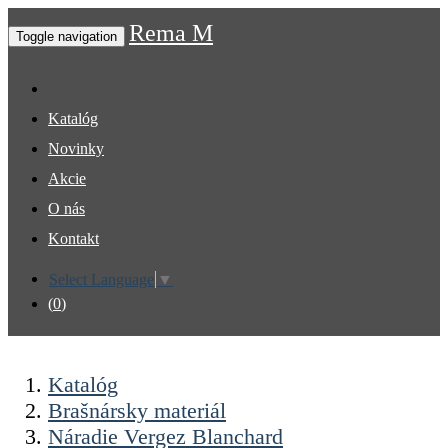
Rema M
Toggle navigation
Katalóg
Novinky
Akcie
O nás
Kontakt
Select Language
▼
(
0
)
Katalóg
Brašnársky materiál
Náradie Vergez Blanchard