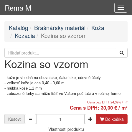
Rema M
Toggl
naviga
Katalóg
Brašnársky materiál
Koža
Kozacia
Kozina so vzorom
Kozina so vzorom
- kože je vhodná na obuvnícke, čalunícke, odevné účely
- veľkosť kože je cca 0,40 - 0,60 m
- hrúbka kože 1,2 mm
- zobrazené farby sa môžu líšiť vo Vašom počítači a v reálnej forme
Cena bez DPH: 24,39 € / m²
Cena s DPH: 30,00 € / m²
Kusov:
Do košíka
Vlastnosti produktu